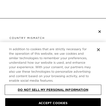
×
S’ABONNER À LA NEWSLETTER
COUNTRY MISMATCH
YOU ARE BROWSING FROM
UNITED STATES
In addition to cookies that are strictly necessary for
SERVICE CLIENT
the operation of this website, we use cookies and
similar technologies to remember your preferences,
It looks like you are visiting us from United States,
À PROPOS
understand how our website is used, and enhance
but you are currently browsing our France store.
your experience. With your consent, our partners may
Would you like to be redirected to your local site?
FOLLOW US
also use these technologies to personalize advertising
and content based on your browsing activity, and to
enable social media features.
SHOP IN UNITED STATES
FRANCE
DO NOT SELL MY PERSONAL INFORMATION
CONTINUE BROWSING HERE
PLAN DU SITE
|
POLITIQUE DE CONFIDENTIALITÉ
|
ACCEPT COOKIES
CONDITIONS GÉNÉRALES
© TOM FORD ALL RIGHTS RESERVED