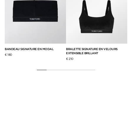
L
BANDEAU SIGNATURE EN MODAL
BRALETTE SIGNATURE EN VELOURS
HA
EXTENSIBLE BRILLANT
€ 180
€ 
€ 210