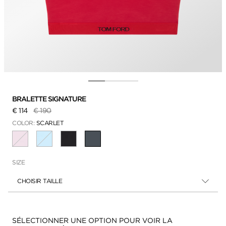
BRALETTE SIGNATURE
Prix réduit de
à
€ 114
€ 190
COLOR:
SCARLET
SÉLECTIONNÉ
SIZE
CHOISIR TAILLE
Disponibilité:
SÉLECTIONNER UNE OPTION POUR VOIR LA