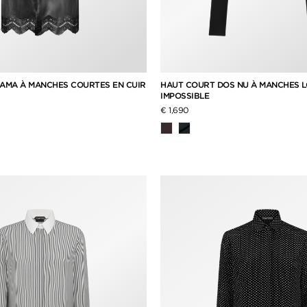
JAMA À MANCHES COURTES EN CUIR
HAUT COURT DOS NU À MANCHES 
IMPOSSIBLE
€ 1,690