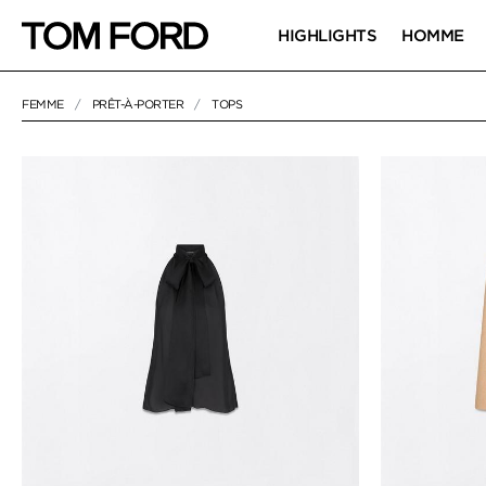
HIGHLIGHTS
HOMME
FEMME
PRÊT-À-PORTER
TOPS
NULL
"TOPS"
TOPS