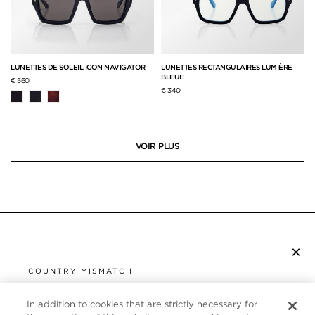
LUNETTES DE SOLEIL ICON NAVIGATOR
LUNETTES RECTANGULAIRES LUMIÈRE
BLEUE
€ 560
€ 340
VOIR PLUS
×
S’ABONNER À LA NEWSLETTER
COUNTRY MISMATCH
YOU ARE BROWSING FROM
UNITED STATES
In addition to cookies that are strictly necessary for
SERVICE CLIENT