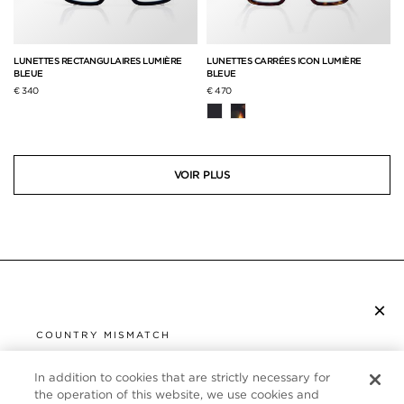
LUNETTES RECTANGULAIRES LUMIÈRE
LUNETTES CARRÉES ICON LUMIÈRE
BLEUE
BLEUE
€ 340
€ 470
VOIR PLUS
×
S’ABONNER À LA NEWSLETTER
COUNTRY MISMATCH
YOU ARE BROWSING FROM
UNITED STATES
In addition to cookies that are strictly necessary for
SERVICE CLIENT
the operation of this website, we use cookies and