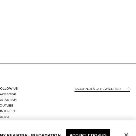
FOLLOW US
S’ABONNER À LA NEWS
FACEBOOK
INSTAGRAM
YOUTUBE
INTEREST
WEIBO
X
REGION:
FRANCE
/
EUR
 MY PERSONAL INFORMATION
ACCEPT COOKIES