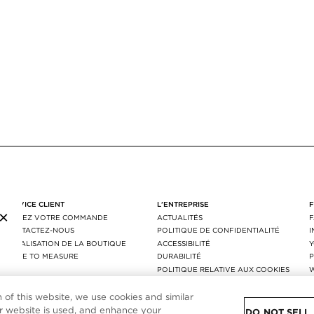
SERVICE CLIENT
L’ENTREPRISE
×
SUIVEZ VOTRE COMMANDE
ACTUALITÉS
CONTACTEZ-NOUS
POLITIQUE DE CONFIDENTIALITÉ
LOCALISATION DE LA BOUTIQUE
ACCESSIBILITÉ
MADE TO MEASURE
DURABILITÉ
P
FAQ
POLITIQUE RELATIVE AUX COOKIES
LIVRAISON ET RETOURS
PARAMÈTRES DES COOKIES
AGEC
n of this website, we use cookies and similar
 website is used, and enhance your
DO NOT SELL