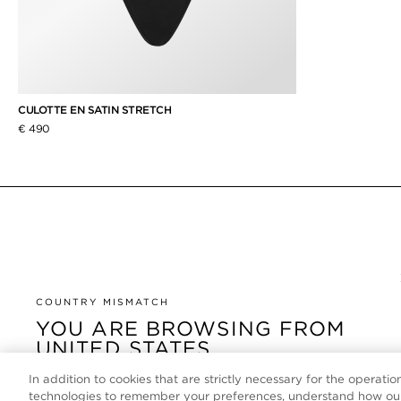
CULOTTE EN SATIN STRETCH
€ 490
COUNTRY MISMATCH
YOU ARE BROWSING FROM
UNITED STATES
In addition to cookies that are strictly necessary for the operatio
It looks like you are visiting us from United States, but
technologies to remember your preferences, understand how our