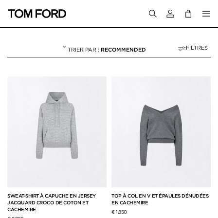
Connectez-vous
FILTRES
RECOMMENDED
MAILLE
NULL
"MAILLE"
SWEAT-SHIRT À CAPUCHE EN JERSEY
TOP À COL EN V ET ÉPAULES DÉNUDÉES
JACQUARD CROCO DE COTON ET
EN CACHEMIRE
CACHEMIRE
€ 1,850