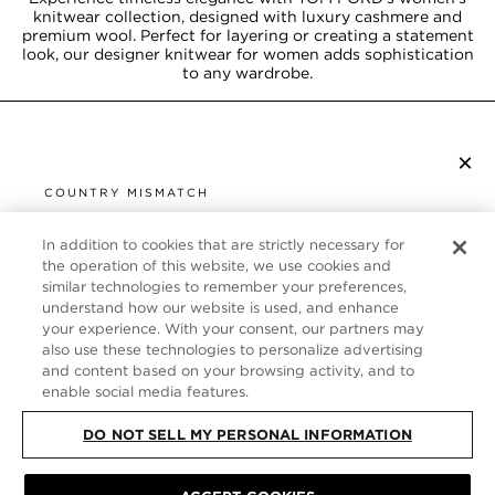
knitwear collection, designed with luxury cashmere and
premium wool. Perfect for layering or creating a statement
look, our designer knitwear for women adds sophistication
to any wardrobe.
×
S’ABONNER À LA NEWSLETTER
COUNTRY MISMATCH
YOU ARE BROWSING FROM
UNITED STATES
In addition to cookies that are strictly necessary for
SERVICE CLIENT
the operation of this website, we use cookies and
similar technologies to remember your preferences,
It looks like you are visiting us from United States,
À PROPOS
understand how our website is used, and enhance
but you are currently browsing our France store.
your experience. With your consent, our partners may
Would you like to be redirected to your local site?
FOLLOW US
also use these technologies to personalize advertising
and content based on your browsing activity, and to
enable social media features.
SHOP IN UNITED STATES
FRANCE
DO NOT SELL MY PERSONAL INFORMATION
CONTINUE BROWSING HERE