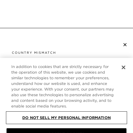
×
S’ABONNER À LA NEWSLETTER
COUNTRY MISMATCH
YOU ARE BROWSING FROM
UNITED STATES
In addition to cookies that are strictly necessary for
SERVICE CLIENT
the operation of this website, we use cookies and
similar technologies to remember your preferences,
It looks like you are visiting us from United States,
À PROPOS
understand how our website is used, and enhance
but you are currently browsing our France store.
your experience. With your consent, our partners may
Would you like to be redirected to your local site?
FOLLOW US
also use these technologies to personalize advertising
and content based on your browsing activity, and to
enable social media features.
SHOP IN UNITED STATES
FRANCE
DO NOT SELL MY PERSONAL INFORMATION
CONTINUE BROWSING HERE