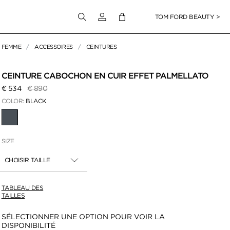
Connectez-vous à votre compte
TOM FORD BEAUTY >
FEMME
ACCESSOIRES
CEINTURES
r zoomer
CEINTURE CABOCHON EN CUIR EFFET PALMELLATO
Prix réduit de
à
€ 534
€ 890
COLOR:
BLACK
SÉLECTIONNÉ
SIZE
CHOISIR TAILLE
TABLEAU DES
TAILLES
Disponibilité:
SÉLECTIONNER UNE OPTION POUR VOIR LA
DISPONIBILITÉ