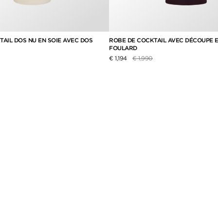
AIL DOS NU EN SOIE AVEC DOS
ROBE DE COCKTAIL AVEC DÉCOUPE E
FOULARD
duit de
à
Prix réduit de
à
€ 1,194
€ 1,990