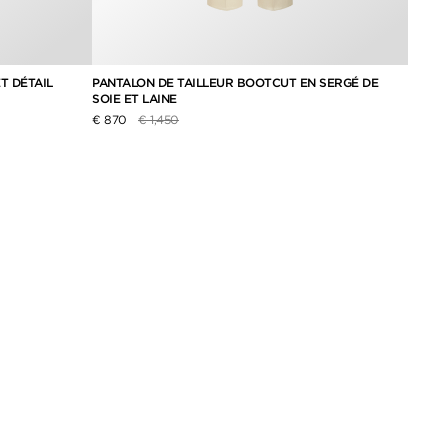
T DÉTAIL
PANTALON DE TAILLEUR BOOTCUT EN SERGÉ DE
PANTA
SOIE ET LAINE
€ 954
Prix réduit de
à
€ 870
€ 1,450