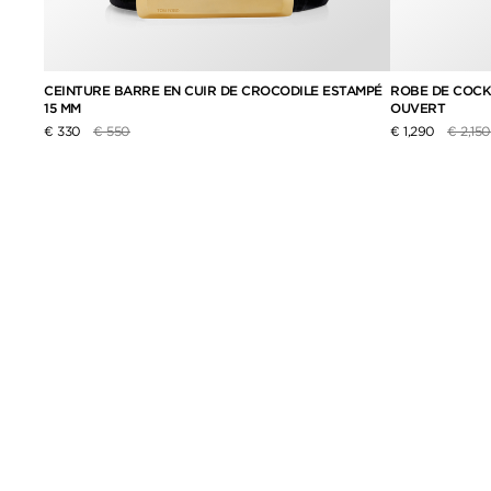
CEINTURE BARRE EN CUIR DE CROCODILE ESTAMPÉ
ROBE DE COCKT
15 MM
OUVERT
Prix réduit de
à
Prix ré
€ 330
€ 550
€ 1,290
€ 2,150