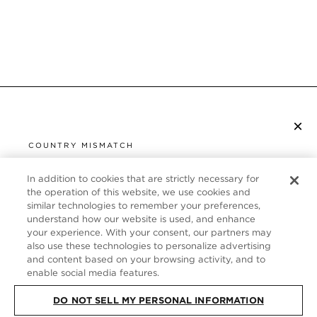
×
S’ABONNER À LA NEWSLETTER
COUNTRY MISMATCH
YOU ARE BROWSING FROM
UNITED STATES
In addition to cookies that are strictly necessary for
SERVICE CLIENT
the operation of this website, we use cookies and
similar technologies to remember your preferences,
It looks like you are visiting us from United States,
À PROPOS
understand how our website is used, and enhance
but you are currently browsing our France store.
your experience. With your consent, our partners may
Would you like to be redirected to your local site?
FOLLOW US
also use these technologies to personalize advertising
and content based on your browsing activity, and to
enable social media features.
SHOP IN UNITED STATES
FRANCE
DO NOT SELL MY PERSONAL INFORMATION