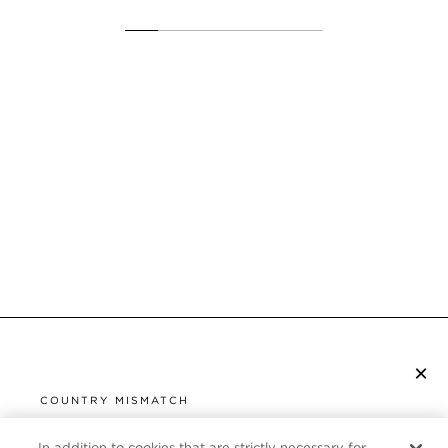
×
S’ABONNER À LA NEWSLETTER
COUNTRY MISMATCH
YOU ARE BROWSING FROM
In addition to cookies that are strictly necessary for