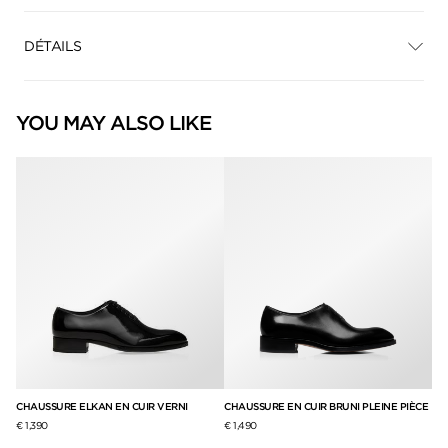
DÉTAILS
YOU MAY ALSO LIKE
ÈCE
CHAUSSURE ELKAN EN CUIR VERNI
CHAUSSURE EN CUIR BRUNI PLEINE PIÈCE
CH
BR
€ 1,390
€ 1,490
€ 1