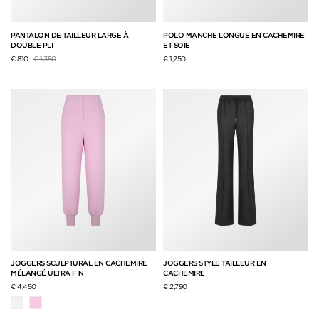
PANTALON DE TAILLEUR LARGE À
POLO MANCHE LONGUE EN CACHEMIRE
DOUBLE PLI
ET SOIE
Prix réduit de
à
€ 810
€ 1,350
€ 1,250
JOGGERS SCULPTURAL EN CACHEMIRE
JOGGERS STYLE TAILLEUR EN
MÉLANGÉ ULTRA FIN
CACHEMIRE
€ 4,450
€ 2,790