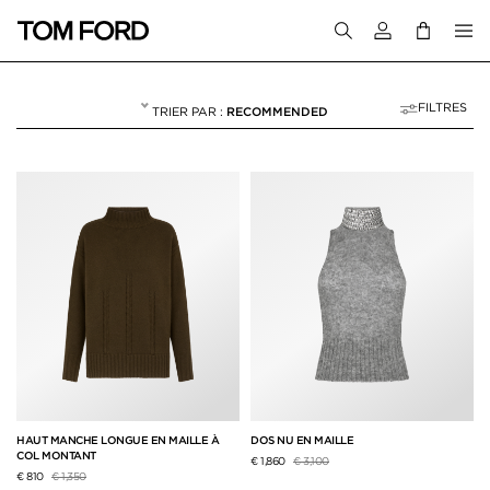
Connectez-vous
FILTRES
RECOMMENDED
WEEKEND ESCAPE
NULL
"WEEKEND ESCAPE"
HAUT MANCHE LONGUE EN MAILLE À
DOS NU EN MAILLE
COL MONTANT
Prix réduit de
à
€ 1,860
€ 3,100
Prix réduit de
à
€ 810
€ 1,350