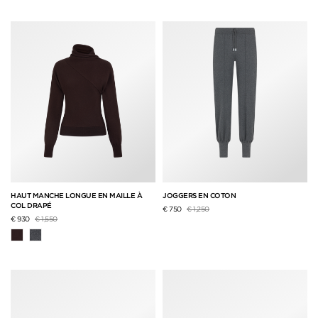
HAUT MANCHE LONGUE EN MAILLE À
JOGGERS EN COTON
COL DRAPÉ
Prix réduit de
à
€ 750
€ 1,250
Prix réduit de
à
€ 930
€ 1,550