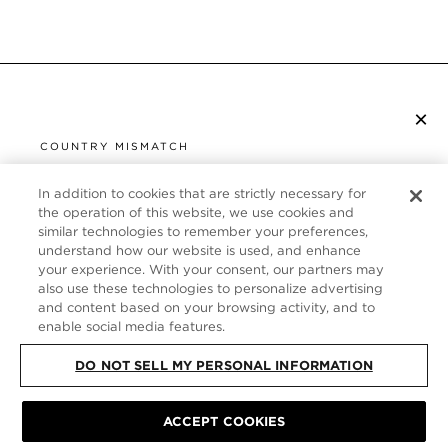
×
S’ABONNER À LA NEWSLETTER
COUNTRY MISMATCH
YOU ARE BROWSING FROM
UNITED STATES
In addition to cookies that are strictly necessary for
SERVICE CLIENT
the operation of this website, we use cookies and
similar technologies to remember your preferences,
It looks like you are visiting us from United States,
À PROPOS
understand how our website is used, and enhance
but you are currently browsing our France store.
your experience. With your consent, our partners may
Would you like to be redirected to your local site?
FOLLOW US
also use these technologies to personalize advertising
and content based on your browsing activity, and to
enable social media features.
SHOP IN UNITED STATES
FRANCE
DO NOT SELL MY PERSONAL INFORMATION
CONTINUE BROWSING HERE
PLAN DU SITE
|
POLITIQUE DE CONFIDENTIALITÉ
|
ACCEPT COOKIES
CONDITIONS GÉNÉRALES
© TOM FORD ALL RIGHTS RESERVED