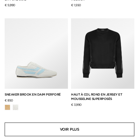
€ 5,990
€ 1,550
SNEAKER BROOK EN DAIM PERFORÉ
HAUT À COL ROND EN JERSEY ET
MOUSSELINE SUPERPOSÉS
€ 850
€ 3,990
VOIR PLUS