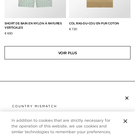
SHORT DE BAIN EN NYLON À RAYURES
COL RAS-DU-COU EN PUR COTON
VERTICALES
€ 720
€ 650
VOIR PLUS
×
S’ABONNER À LA NEWSLETTER
COUNTRY MISMATCH
YOU ARE BROWSING FROM
UNITED STATES
In addition to cookies that are strictly necessary for
SERVICE CLIENT
the operation of this website, we use cookies and
similar technologies to remember your preferences,
It looks like you are visiting us from United States,