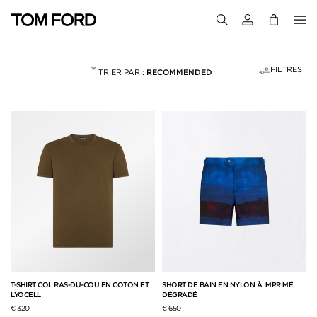
Connectez-vous
FILTRES
RECOMMENDED
BEACHWEAR & SW
NULL
"BEACHWEAR & SWIMWEAR"
T-SHIRT COL RAS-DU-COU EN COTON ET
SHORT DE BAIN EN NYLON À IMPRIMÉ
LYOCELL
DÉGRADÉ
€ 320
€ 650