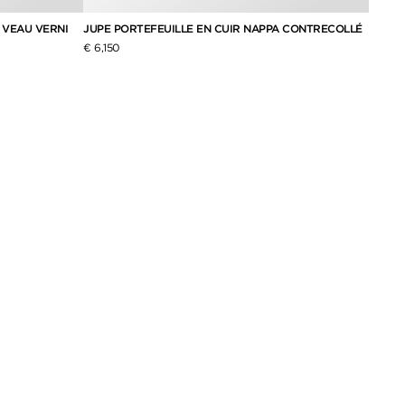
 VEAU VERNI
JUPE PORTEFEUILLE EN CUIR NAPPA CONTRECOLLÉ
JUPE 
€ 6,150
€ 1,95