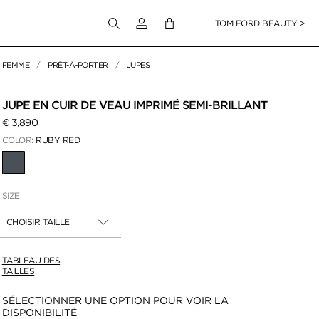
Connectez-vous à votre compte
TOM FORD BEAUTY >
FEMME
PRÊT-À-PORTER
JUPES
pour zoomer
JUPE EN CUIR DE VEAU IMPRIMÉ SEMI-BRILLANT
€ 3,890
COLOR:
RUBY RED
SÉLECTIONNÉ
SIZE
CHOISIR TAILLE
TABLEAU DES
TAILLES
Disponibilité:
SÉLECTIONNER UNE OPTION POUR VOIR LA
DISPONIBILITÉ