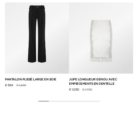
OS
PANTALON PLISSÉ LARGE EN SOIE
JUPE LONGUEUR GENOU AVEC
PA
EMPIÈCEMENTS EN DENTELLE
DO
Prix réduit de
à
€ 954
€ 1,590
Prix réduit de
à
€ 1,050
€ 1,750
€ 1