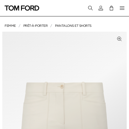
Connectez-vous
FEMME
PRÊT-À-PORTER
PANTALONS ET SHORTS
IMAGES DU PRODUIT
Cliq