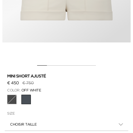
MINI SHORT AJUSTÉ
Prix réduit de
à
€ 450
€ 750
COLOR:
OFF WHITE
SÉLECTIONNÉ
SIZE
CHOISIR TAILLE