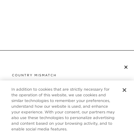
×
S’ABONNER À LA NEWSLETTER
COUNTRY MISMATCH
YOU ARE BROWSING FROM
UNITED STATES
In addition to cookies that are strictly necessary for
SERVICE CLIENT
the operation of this website, we use cookies and
similar technologies to remember your preferences,
It looks like you are visiting us from United States,
À PROPOS
understand how our website is used, and enhance
but you are currently browsing our France store.
your experience. With your consent, our partners may
Would you like to be redirected to your local site?
FOLLOW US
also use these technologies to personalize advertising
and content based on your browsing activity, and to
enable social media features.