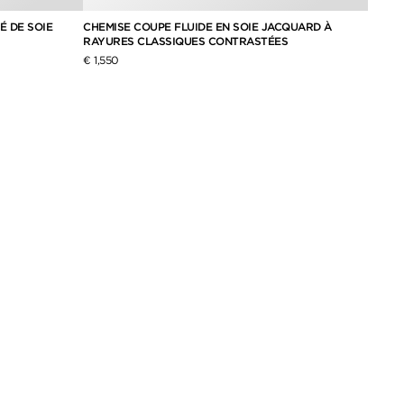
É DE SOIE
CHEMISE COUPE FLUIDE EN SOIE JACQUARD À
CHEMI
RAYURES CLASSIQUES CONTRASTÉES
VERTI
€ 1,550
€ 1,99