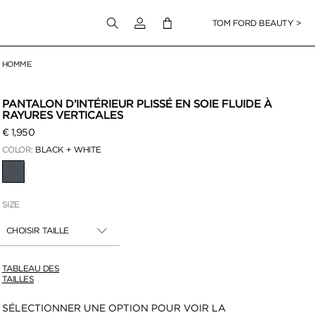
Connectez-vous à votre compte
TOM FORD BEAUTY >
HOMME
PANTALON D’INTÉRIEUR PLISSÉ EN SOIE FLUIDE À
RAYURES VERTICALES
€ 1,950
COLOR:
BLACK + WHITE
SÉLECTIONNÉ
SIZE
CHOISIR TAILLE
TABLEAU DES
TAILLES
Disponibilité:
SÉLECTIONNER UNE OPTION POUR VOIR LA