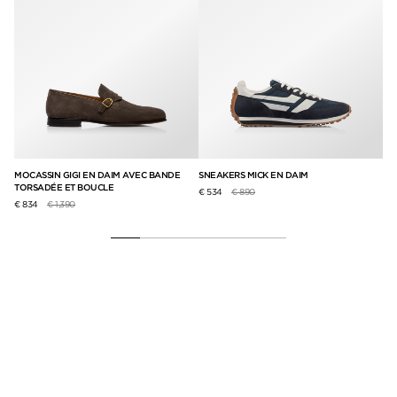
S
MOCASSIN GIGI EN DAIM AVEC BANDE
SNEAKERS MICK EN DAIM
SN
TORSADÉE ET BOUCLE
Prix réduit de
à
€ 534
€ 890
€ 
Prix réduit de
à
€ 834
€ 1,390