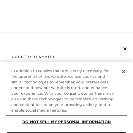
×
S’ABONNER À LA NEWSLETTER
COUNTRY MISMATCH
YOU ARE BROWSING FROM
UNITED STATES
In addition to cookies that are strictly necessary for
SERVICE CLIENT
the operation of this website, we use cookies and
similar technologies to remember your preferences,
It looks like you are visiting us from United States,
À PROPOS
understand how our website is used, and enhance
but you are currently browsing our France store.
your experience. With your consent, our partners may
Would you like to be redirected to your local site?
FOLLOW US
also use these technologies to personalize advertising
and content based on your browsing activity, and to
enable social media features.
SHOP IN UNITED STATES
FRANCE
DO NOT SELL MY PERSONAL INFORMATION
CONTINUE BROWSING HERE