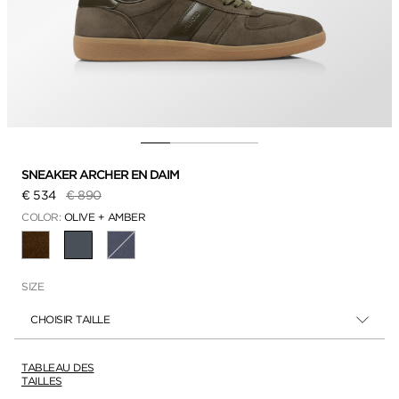
SNEAKER ARCHER EN DAIM
Prix réduit de
à
€ 534
€ 890
COLOR:
OLIVE + AMBER
SÉLECTIONNÉ
SIZE
CHOISIR TAILLE
TABLEAU DES
TAILLES