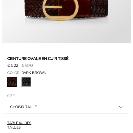
CEINTURE OVALE EN CUIR TISSÉ
Prix réduit de
à
€ 522
€ 870
COLOR:
DARK BROWN
SÉLECTIONNÉ
SIZE
CHOISIR TAILLE
TABLEAU DES
TAILLES