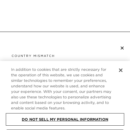
×
S’ABONNER À LA NEWSLETTER
COUNTRY MISMATCH
YOU ARE BROWSING FROM
UNITED STATES
In addition to cookies that are strictly necessary for
SERVICE CLIENT
the operation of this website, we use cookies and
similar technologies to remember your preferences,
It looks like you are visiting us from United States,
À PROPOS
understand how our website is used, and enhance
but you are currently browsing our France store.
your experience. With your consent, our partners may
Would you like to be redirected to your local site?
FOLLOW US
also use these technologies to personalize advertising
and content based on your browsing activity, and to
enable social media features.
SHOP IN UNITED STATES
FRANCE
DO NOT SELL MY PERSONAL INFORMATION
CONTINUE BROWSING HERE