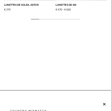
LUNETTES DE SOLEIL ASTOR
LUNETTES DE SKI
LU
€ 370
€ 570
-
€ 620
€ 2
×
S’ABONNER À LA NEWSLETTER
COUNTRY MISMATCH