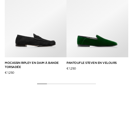
EN
MOCASSIN RIPLEY EN DAIM À BANDE
PANTOUFLE STEVEN EN VELOURS
MO
TORSADÉE
D’
€ 1,250
€ 1,250
€ 1