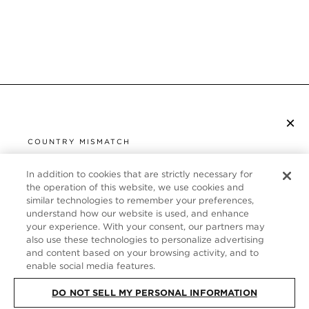
×
S’ABONNER À LA NEWSLETTER
COUNTRY MISMATCH
YOU ARE BROWSING FROM
UNITED STATES
In addition to cookies that are strictly necessary for
SERVICE CLIENT
the operation of this website, we use cookies and
similar technologies to remember your preferences,
It looks like you are visiting us from United States,
À PROPOS
understand how our website is used, and enhance
but you are currently browsing our France store.
your experience. With your consent, our partners may
Would you like to be redirected to your local site?
FOLLOW US
also use these technologies to personalize advertising
and content based on your browsing activity, and to
enable social media features.
SHOP IN UNITED STATES
FRANCE
DO NOT SELL MY PERSONAL INFORMATION