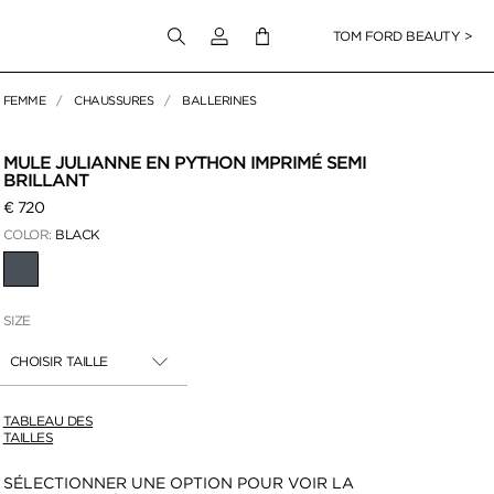
Connectez-vous à votre compte
TOM FORD BEAUTY >
FEMME
CHAUSSURES
BALLERINES
pour zoomer
MULE JULIANNE EN PYTHON IMPRIMÉ SEMI
BRILLANT
€ 720
COLOR:
BLACK
SÉLECTIONNÉ
SIZE
CHOISIR TAILLE
TABLEAU DES
TAILLES
Disponibilité:
SÉLECTIONNER UNE OPTION POUR VOIR LA