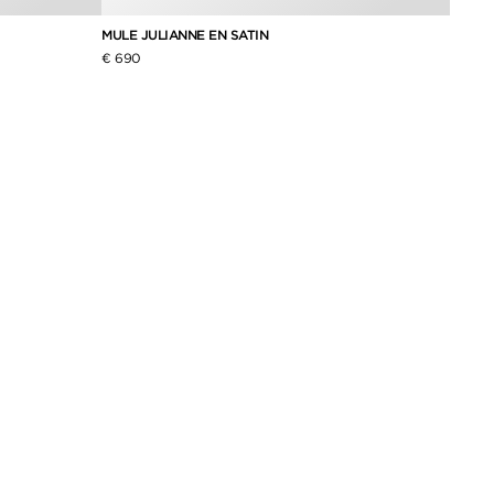
MULE JULIANNE EN SATIN
BALLE
€ 690
€ 1,49