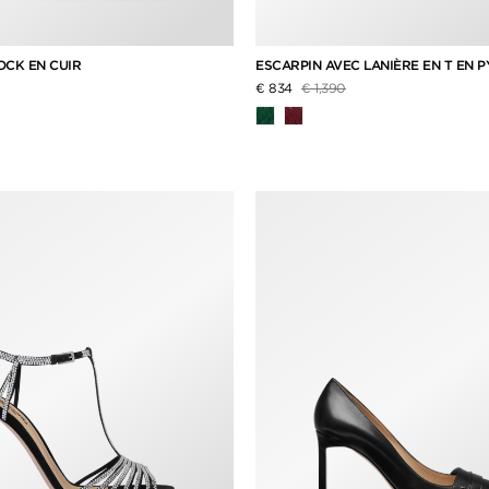
OCK EN CUIR
ESCARPIN AVEC LANIÈRE EN T EN 
t de
Prix réduit de
à
€ 834
€ 1,390