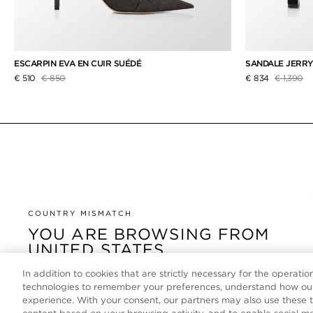
ESCARPIN EVA EN CUIR SUÉDÉ
SANDALE JERRY
Prix réduit de
à
Prix rédui
à
€ 510
€ 850
€ 834
€ 1,390
COUNTRY MISMATCH
YOU ARE BROWSING FROM
UNITED STATES
In addition to cookies that are strictly necessary for the operatio
It looks like you are visiting us from United States, but
technologies to remember your preferences, understand how our
you are currently browsing our France store. Would you
experience. With your consent, our partners may also use these 
like to be redirected to your local site?