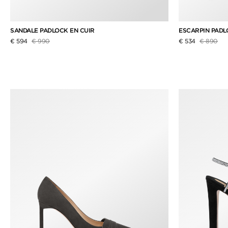
SANDALE PADLOCK EN CUIR
ESCARPIN PADL
Prix réduit de
à
Prix rédui
à
€ 594
€ 990
€ 534
€ 890