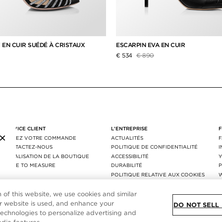
 EN CUIR SUÉDÉ À CRISTAUX
ESCARPIN EVA EN CUIR
t de
Prix réduit de
à
€ 534
€ 890
SERVICE CLIENT
L’ENTREPRISE
×
SUIVEZ VOTRE COMMANDE
ACTUALITÉS
CONTACTEZ-NOUS
POLITIQUE DE CONFIDENTIALITÉ
LOCALISATION DE LA BOUTIQUE
ACCESSIBILITÉ
MADE TO MEASURE
DURABILITÉ
P
FAQ
POLITIQUE RELATIVE AUX COOKIES
LIVRAISON ET RETOURS
PARAMÈTRES DES COOKIES
AGEC
n of this website, we use cookies and similar
 website is used, and enhance your
DO NOT SELL
technologies to personalize advertising and
PLAN DU SITE
|
POLITIQUE DE CONFIDENTIALITÉ
|
CONDITIONS GÉNÉRALES