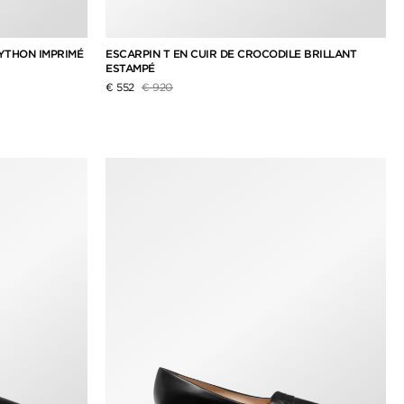
PYTHON IMPRIMÉ
ESCARPIN T EN CUIR DE CROCODILE BRILLANT
ESTAMPÉ
Prix réduit de
à
€ 552
€ 920