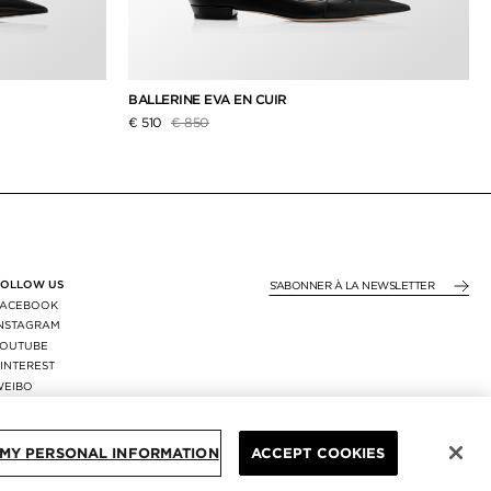
BALLERINE EVA EN CUIR
Prix réduit de
à
€ 510
€ 850
FOLLOW US
S’ABONNER À LA NEWS
FACEBOOK
INSTAGRAM
YOUTUBE
INTEREST
WEIBO
X
REGION:
FRANCE
/
EUR
 MY PERSONAL INFORMATION
ACCEPT COOKIES
© TOM FORD ALL RIGHTS RESERVED