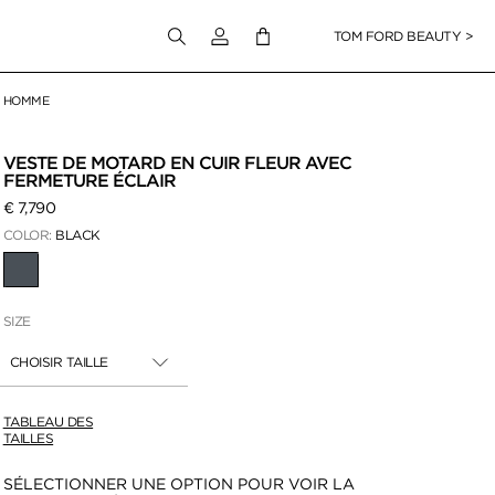
Connectez-vous à votre compte
TOM FORD BEAUTY >
HOMME
pour zoomer
VESTE DE MOTARD EN CUIR FLEUR AVEC
FERMETURE ÉCLAIR
€ 7,790
COLOR:
BLACK
SÉLECTIONNÉ
SIZE
CHOISIR TAILLE
TABLEAU DES
TAILLES
Disponibilité:
SÉLECTIONNER UNE OPTION POUR VOIR LA