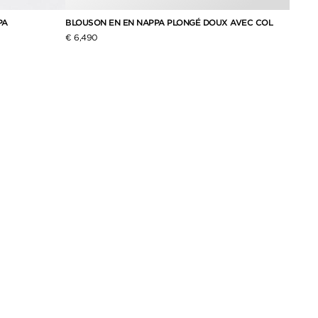
PA
BLOUSON EN EN NAPPA PLONGÉ DOUX AVEC COL
VESTE
€ 6,490
€ 8,99