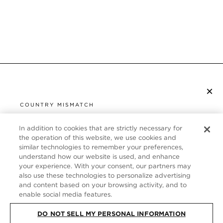
×
S’ABONNER À LA NEWSLETTER
COUNTRY MISMATCH
YOU ARE BROWSING FROM
UNITED STATES
In addition to cookies that are strictly necessary for
SERVICE CLIENT
the operation of this website, we use cookies and
similar technologies to remember your preferences,
It looks like you are visiting us from United States,
À PROPOS
understand how our website is used, and enhance
but you are currently browsing our France store.
your experience. With your consent, our partners may
Would you like to be redirected to your local site?
FOLLOW US
also use these technologies to personalize advertising
and content based on your browsing activity, and to
enable social media features.
SHOP IN UNITED STATES
FRANCE
DO NOT SELL MY PERSONAL INFORMATION