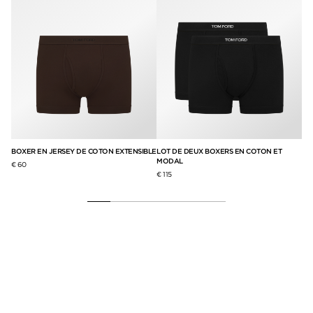
BOXER EN JERSEY DE COTON EXTENSIBLE
LOT DE DEUX BOXERS EN COTON ET
BO
MODAL
€ 60
€ 1
€ 115