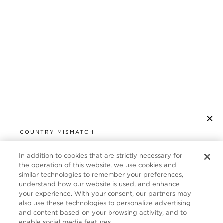
×
S’ABONNER À LA NEWSLETTER
COUNTRY MISMATCH
YOU ARE BROWSING FROM
UNITED STATES
In addition to cookies that are strictly necessary for
SERVICE CLIENT
the operation of this website, we use cookies and
similar technologies to remember your preferences,
It looks like you are visiting us from United States,
À PROPOS
understand how our website is used, and enhance
but you are currently browsing our France store.
your experience. With your consent, our partners may
Would you like to be redirected to your local site?
FOLLOW US
also use these technologies to personalize advertising
and content based on your browsing activity, and to
enable social media features.