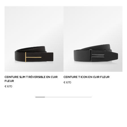
CEINTURE SLIM T RÉVERSIBLE EN CUIR
CEINTURE T ICON EN CUIR FLEUR
CE
FLEUR
CR
€ 670
€ 670
€ 6