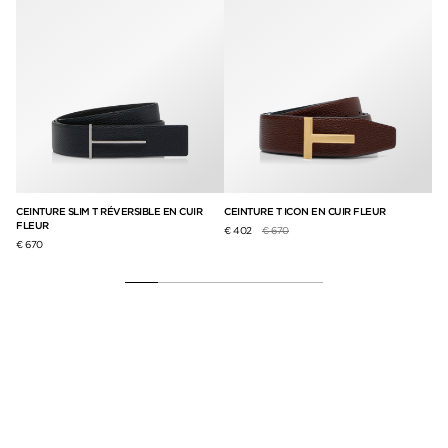
CEINTURE SLIM T RÉVERSIBLE EN CUIR
CEINTURE T ICON EN CUIR FLEUR
CE
FLEUR
Prix réduit de
à
€ 402
€ 670
€ 6
€ 670