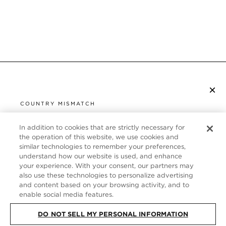
×
S’ABONNER À LA NEWSLETTER
COUNTRY MISMATCH
YOU ARE BROWSING FROM
UNITED STATES
In addition to cookies that are strictly necessary for
SERVICE CLIENT
the operation of this website, we use cookies and
similar technologies to remember your preferences,
It looks like you are visiting us from United States,
À PROPOS
understand how our website is used, and enhance
but you are currently browsing our France store.
your experience. With your consent, our partners may
Would you like to be redirected to your local site?
FOLLOW US
also use these technologies to personalize advertising
and content based on your browsing activity, and to
enable social media features.
SHOP IN UNITED STATES
FRANCE
DO NOT SELL MY PERSONAL INFORMATION