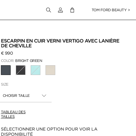
Connectez-vous à votre compte
TOM FORD BEAUTY >
pour zoomer
ESCARPIN EN CUIR VERNI VERTIGO AVEC LANIÈRE
DE CHEVILLE
€ 990
COLOR:
BRIGHT GREEN
SÉLECTIONNÉ
SIZE
CHOISIR TAILLE
TABLEAU DES
TAILLES
Disponibilité:
SÉLECTIONNER UNE OPTION POUR VOIR LA
DISPONIBILITÉ