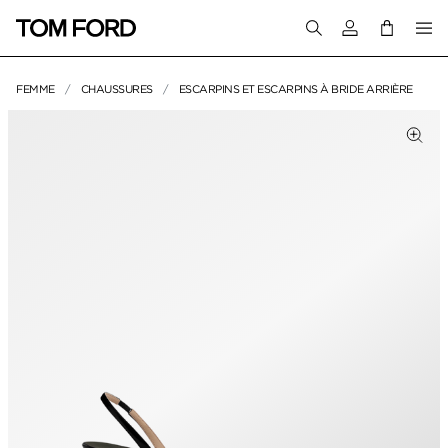
Connectez-vous
FEMME
CHAUSSURES
ESCARPINS ET ESCARPINS À BRIDE ARRIÈRE
IMAGES DU PRODUIT
liquez pour zoomer
Cliq