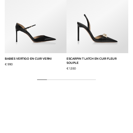
BABIES VERTIGO EN CUIR VERNI
ESCARPIN T LATCH EN CUIR FLEUR
ES
SOUPLE
€ 990
€ 9
€ 1,550