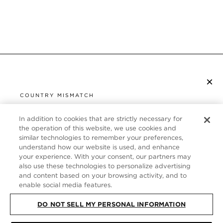
×
S’ABONNER À LA NEWSLETTER
COUNTRY MISMATCH
YOU ARE BROWSING FROM
UNITED STATES
In addition to cookies that are strictly necessary for
SERVICE CLIENT
the operation of this website, we use cookies and
similar technologies to remember your preferences,
It looks like you are visiting us from United States,
À PROPOS
understand how our website is used, and enhance
but you are currently browsing our France store.
your experience. With your consent, our partners may
Would you like to be redirected to your local site?
FOLLOW US
also use these technologies to personalize advertising
and content based on your browsing activity, and to
enable social media features.
SHOP IN UNITED STATES
FRANCE
DO NOT SELL MY PERSONAL INFORMATION
CONTINUE BROWSING HERE