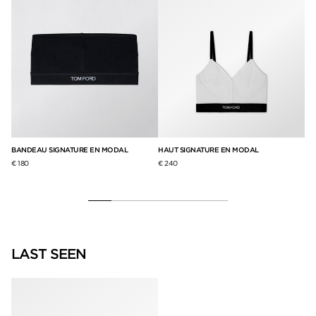
BANDEAU SIGNATURE EN MODAL
HAUT SIGNATURE EN MODAL
BR
EX
€ 180
€ 240
€ 2
LAST SEEN