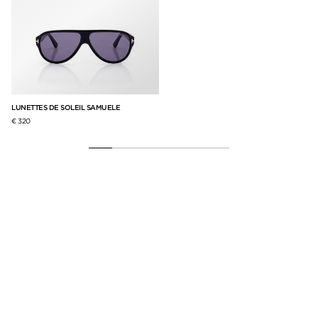
LUNETTES DE SOLEIL SAMUELE
LU
€ 320
€ 