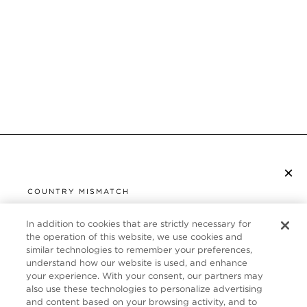
×
S’ABONNER À LA NEWSLETTER
COUNTRY MISMATCH
YOU ARE BROWSING FROM
UNITED STATES
In addition to cookies that are strictly necessary for
SERVICE CLIENT
the operation of this website, we use cookies and
similar technologies to remember your preferences,
It looks like you are visiting us from United States,
À PROPOS
understand how our website is used, and enhance
but you are currently browsing our France store.
your experience. With your consent, our partners may
Would you like to be redirected to your local site?
FOLLOW US
also use these technologies to personalize advertising
and content based on your browsing activity, and to