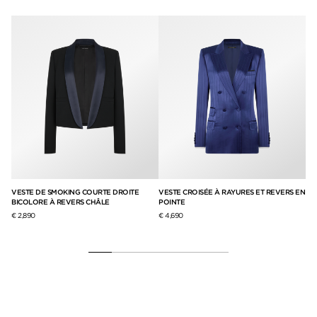
VESTE DE SMOKING COURTE DROITE
VESTE CROISÉE À RAYURES ET REVERS EN
TO
BICOLORE À REVERS CHÂLE
POINTE
IM
€ 2,890
€ 4,690
€ 1