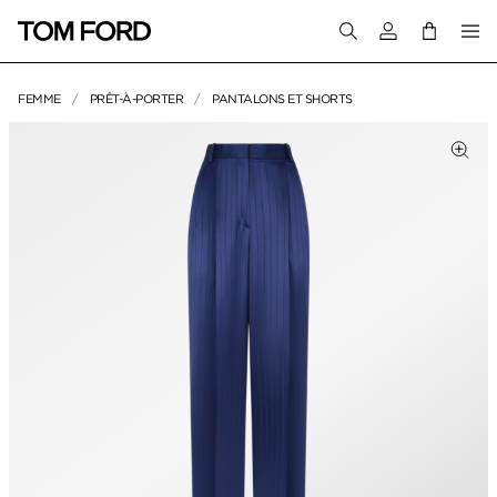
Connectez-vous
FEMME
PRÊT-À-PORTER
PANTALONS ET SHORTS
IMAGES DU PRODUIT
liquez pour zoomer
Cliq