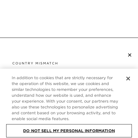
×
S’ABONNER À LA NEWSLETTER
COUNTRY MISMATCH
YOU ARE BROWSING FROM
UNITED STATES
In addition to cookies that are strictly necessary for
SERVICE CLIENT
the operation of this website, we use cookies and
similar technologies to remember your preferences,
It looks like you are visiting us from United States,
À PROPOS
understand how our website is used, and enhance
but you are currently browsing our France store.
your experience. With your consent, our partners may
Would you like to be redirected to your local site?
FOLLOW US
also use these technologies to personalize advertising
and content based on your browsing activity, and to
enable social media features.
SHOP IN UNITED STATES
FRANCE
DO NOT SELL MY PERSONAL INFORMATION