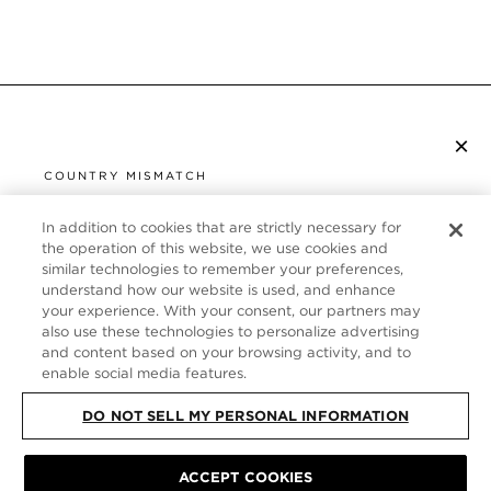
×
S’ABONNER À LA NEWSLETTER
COUNTRY MISMATCH
YOU ARE BROWSING FROM
UNITED STATES
In addition to cookies that are strictly necessary for
SERVICE CLIENT
the operation of this website, we use cookies and
similar technologies to remember your preferences,
It looks like you are visiting us from United States,
À PROPOS
understand how our website is used, and enhance
but you are currently browsing our France store.
your experience. With your consent, our partners may
Would you like to be redirected to your local site?
FOLLOW US
also use these technologies to personalize advertising
and content based on your browsing activity, and to
enable social media features.
SHOP IN UNITED STATES
FRANCE
DO NOT SELL MY PERSONAL INFORMATION
CONTINUE BROWSING HERE
PLAN DU SITE
|
POLITIQUE DE CONFIDENTIALITÉ
|
ACCEPT COOKIES
CONDITIONS GÉNÉRALES
© TOM FORD ALL RIGHTS RESERVED