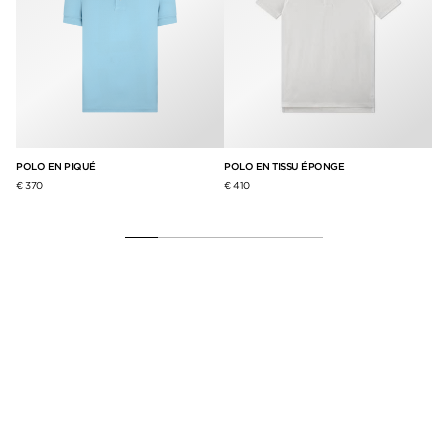
POLO EN PIQUÉ
POLO EN TISSU ÉPONGE
PO
CA
€ 370
€ 410
€ 