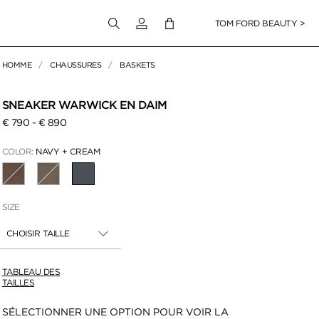
Connectez-vous à votre compte
TOM FORD BEAUTY >
HOMME
CHAUSSURES
BASKETS
pour zoomer
SNEAKER WARWICK EN DAIM
€ 790
-
€ 890
COLOR:
NAVY + CREAM
SÉLECTIONNÉ
SIZE
CHOISIR TAILLE
TABLEAU DES
TAILLES
Disponibilité:
SÉLECTIONNER UNE OPTION POUR VOIR LA