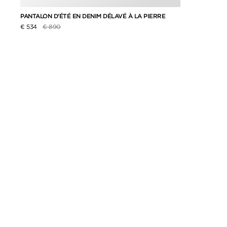
PANTALON D’ÉTÉ EN DENIM DÉLAVÉ À LA PIERRE
Prix réduit de
à
€ 534
€ 890