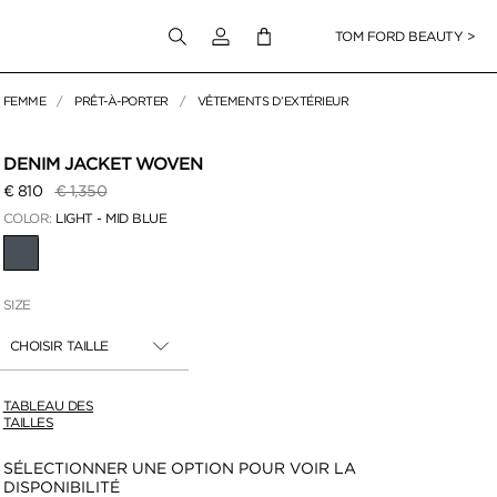
Connectez-vous à votre compte
TOM FORD BEAUTY >
FEMME
PRÊT-À-PORTER
VÊTEMENTS D’EXTÉRIEUR
pour zoomer
DENIM JACKET WOVEN
Prix réduit de
à
€ 810
€ 1,350
COLOR:
LIGHT - MID BLUE
SÉLECTIONNÉ
SIZE
CHOISIR TAILLE
TABLEAU DES
TAILLES
Disponibilité:
SÉLECTIONNER UNE OPTION POUR VOIR LA
DISPONIBILITÉ