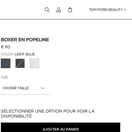
Connectez-vous à votre compte
TOM FORD BEAUTY >
BOXER EN POPELINE
€ 110
COLOR:
LIGHT BLUE
SÉLECTIONNÉ
SIZE
CHOISIR TAILLE
Disponibilité:
SÉLECTIONNER UNE OPTION POUR VOIR LA
DISPONIBILITÉ
AJOUTER AU PANIER