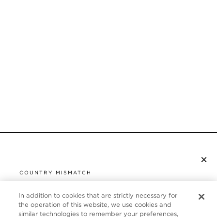
×
S’ABONNER À LA NEWSLETTER
COUNTRY MISMATCH
YOU ARE BROWSING FROM
UNITED STATES
In addition to cookies that are strictly necessary for
SERVICE CLIENT
the operation of this website, we use cookies and
similar technologies to remember your preferences,
It looks like you are visiting us from United States,