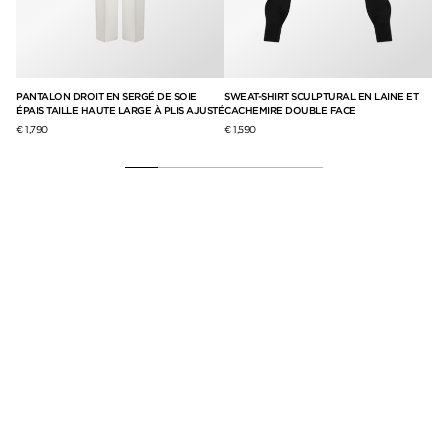
PANTALON DROIT EN SERGÉ DE SOIE
SWEAT-SHIRT SCULPTURAL EN LAINE ET
PA
ÉPAIS TAILLE HAUTE LARGE À PLIS AJUSTÉ
CACHEMIRE DOUBLE FACE
AV
€ 1,790
€ 1,590
€ 4