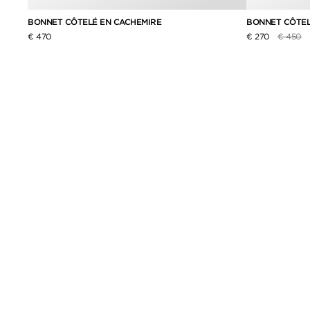
BONNET CÔTELÉ EN CACHEMIRE
BONNET CÔTEL
Prix rédu
à
€ 470
€ 270
€ 450