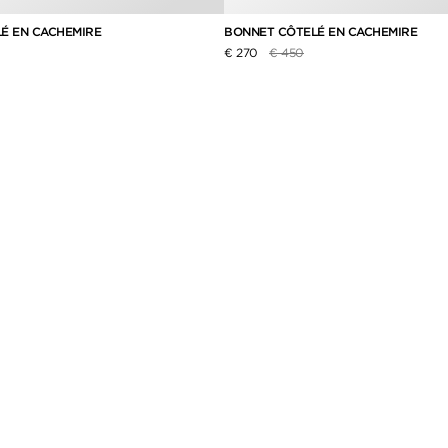
É EN CACHEMIRE
BONNET CÔTELÉ EN CACHEMIRE
it de
Prix réduit de
à
€ 270
€ 450