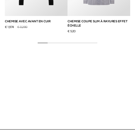
CHEMISE AVEC AVANT EN CUIR
CHEMISE COUPE SLIM À RAYURES EFFET
CH
ÉCHELLE
ÉC
Prix réduit de
à
€ 1,974
€ 3,290
€ 520
€ 7