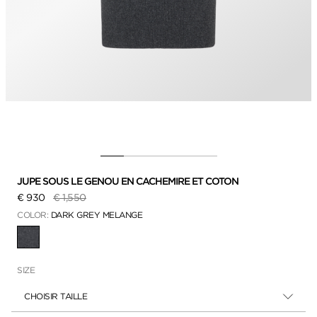
JUPE SOUS LE GENOU EN CACHEMIRE ET COTON
Prix réduit de
à
€ 930
€ 1,550
COLOR:
DARK GREY MELANGE
SÉLECTIONNÉ
SIZE
CHOISIR TAILLE