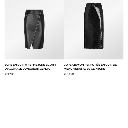
JUPE EN CUIR À FERMETURE ÉCLAIR
JUPE CRAYON PERFORÉE EN CUIR DE
JU
DIAGONALE LONGUEUR GENOU
VEAU VERNI AVEC CEINTURE
CO
€ 3,790
€ 6,490
€ 6