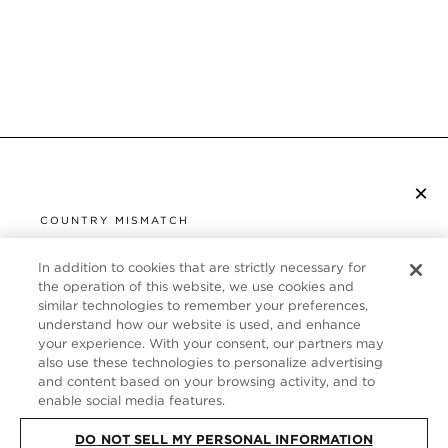
×
S’ABONNER À LA NEWSLETTER
COUNTRY MISMATCH
YOU ARE BROWSING FROM
UNITED STATES
In addition to cookies that are strictly necessary for
SERVICE CLIENT
the operation of this website, we use cookies and
similar technologies to remember your preferences,
It looks like you are visiting us from United States,
À PROPOS
understand how our website is used, and enhance
but you are currently browsing our France store.
your experience. With your consent, our partners may
Would you like to be redirected to your local site?
FOLLOW US
also use these technologies to personalize advertising
and content based on your browsing activity, and to
enable social media features.
SHOP IN UNITED STATES
FRANCE
DO NOT SELL MY PERSONAL INFORMATION