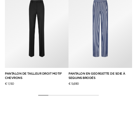
PANTALON DE TAILLEUR DROIT MOTIF
PANTALON EN GEORGETTE DE SOIE À
BL
CHEVRONS
SEQUINS BRODÉS
GE
€ 1,150
€ 5,690
€ 1