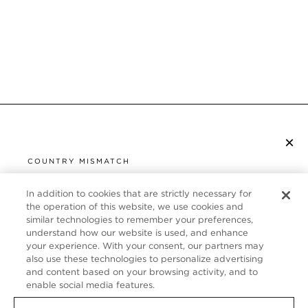
×
S’ABONNER À LA NEWSLETTER
COUNTRY MISMATCH
YOU ARE BROWSING FROM
UNITED STATES
In addition to cookies that are strictly necessary for
SERVICE CLIENT
the operation of this website, we use cookies and
similar technologies to remember your preferences,
It looks like you are visiting us from United States,
À PROPOS
understand how our website is used, and enhance
but you are currently browsing our France store.
your experience. With your consent, our partners may
Would you like to be redirected to your local site?
FOLLOW US
also use these technologies to personalize advertising
and content based on your browsing activity, and to
enable social media features.
SHOP IN UNITED STATES
FRANCE