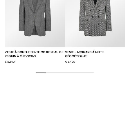
VESTE À DOUBLE FENTE MOTIF PEAU DE
VESTE JACQUARD À MOTIF
PA
REQUIN À CHEVRONS
GÉOMÉTRIQUE
€ 1
€ 5,240
€ 5,420