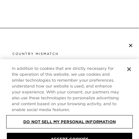
×
S’ABONNER À LA NEWSLETTER
COUNTRY MISMATCH
YOU ARE BROWSING FROM
UNITED STATES
In addition to cookies that are strictly necessary for
SERVICE CLIENT
the operation of this website, we use cookies and
similar technologies to remember your preferences,
It looks like you are visiting us from United States,
À PROPOS
understand how our website is used, and enhance
but you are currently browsing our France store.
your experience. With your consent, our partners may
Would you like to be redirected to your local site?
FOLLOW US
also use these technologies to personalize advertising
and content based on your browsing activity, and to
enable social media features.
SHOP IN UNITED STATES
FRANCE
DO NOT SELL MY PERSONAL INFORMATION
CONTINUE BROWSING HERE
PLAN DU SITE
|
POLITIQUE DE CONFIDENTIALITÉ
|